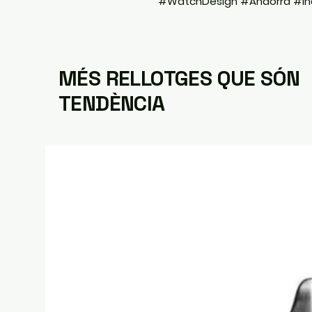
#WatchDesign #Andorra #I
MÉS RELLOTGES QUE SÓN
TENDÈNCIA