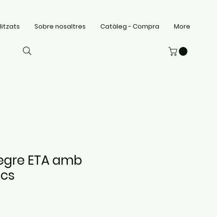
litzats
Sobre nosaltres
Catàleg - Compra
More
negre ETA amb
ocs