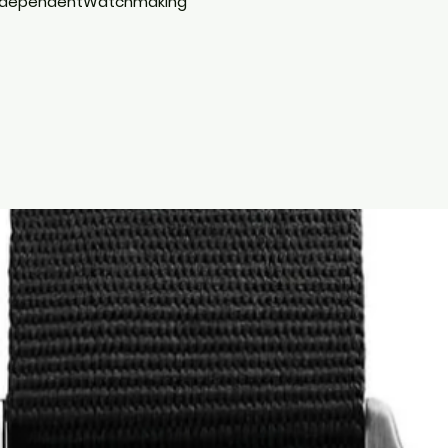
ndependentWatchmaking