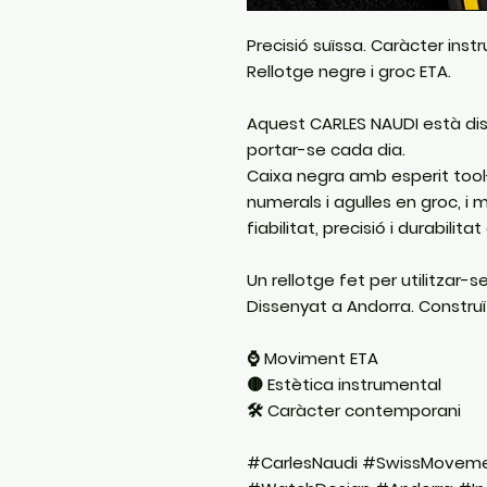
Precisió suïssa. Caràcter inst
Rellotge negre i groc ETA.
Aquest CARLES NAUDI està disse
portar-se cada dia.
Caixa negra amb esperit tool-
numerals i agulles en groc, i m
fiabilitat, precisió i durabilit
Un rellotge fet per utilitzar-s
Dissenyat a Andorra. Construït
⌚️ Moviment ETA
🟡 Estètica instrumental
🛠️ Caràcter contemporani
#CarlesNaudi #SwissMovem