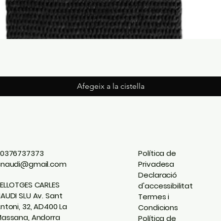
Afegeix a la cistella
0376737373
Política de
cnaudi@gmail.com
Privadesa
Declaració
ELLOTGES CARLES
d'accessibilitat
AUDI SLU Av. Sant
Termes i
ntoni, 32, AD400 La
Condicions
assana, Andorra
Política de