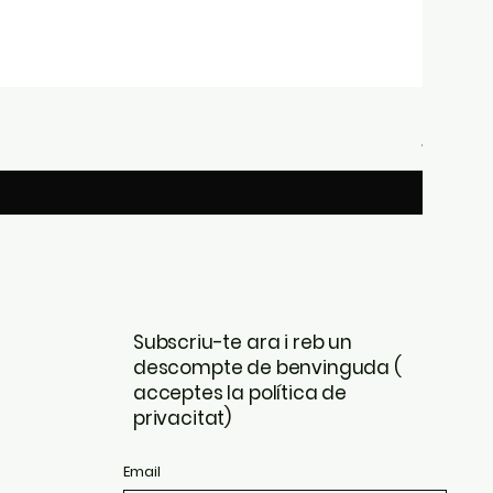
Briston 
Preu
439,00 €
Subscriu-te ara i reb un
descompte de benvinguda (
acceptes la política de
privacitat)
Email