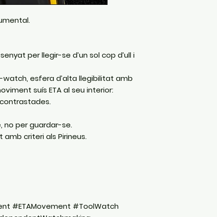
rumental.
nyat per llegir-se d’un sol cop d’ull i
watch, esfera d’alta llegibilitat amb
oviment suís ETA al seu interior:
at contrastades.
e, no per guardar-se.
 amb criteri als Pirineus.
ent #ETAMovement #ToolWatch