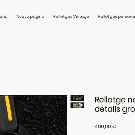
eria
Nueva página
Rellotges Vintage
Rellotges persona
Rellotge 
detalls gr
Price
400,00 €