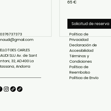
65 €
euros
Solicitud de reserva
0376737373
Política de
cnaudi@gmail.com
Privacidad
Declaración de
ELLOTGES CARLES
Accesibilidad
AUDI SLU Av. de Sant
Términos y
ntoni, 32, AD400 La
Condiciones
assana, Andorra
Política de
Reembolso
Política de Envío