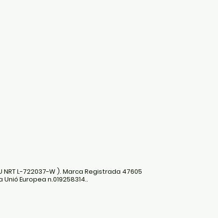
U NRT L-722037-W ). Marca Registrada 47605
a Unió Europea n.019258314..