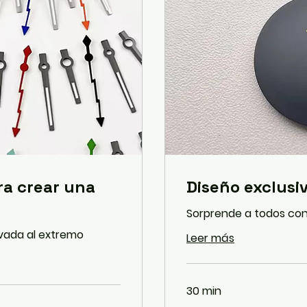
ra crear una
Diseño exclusiv
Sorprende a todos con 
evada al extremo
Leer más
30 min
65