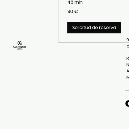
45 min
90
90 €
euros
Solicitud de reserva
0
R
N
A
M