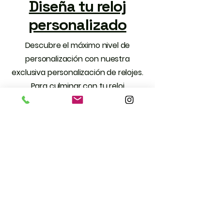
Diseña tu reloj
personalizado
Descubre el máximo nivel de
personalización con nuestra
exclusiva personalización de relojes.
Para culminar con tu reloj
personalizado, primero elige tu caja y
correa, selecciona tu dial y colores
preferidos, y elige las manecillas que
reflejen tu estilo. Cada reloj está
diseñado especialmente para ti,
asegurando que nadie más llevará
el mismo diseño. Haz una
declaración con un reloj que es
verdaderamente único.