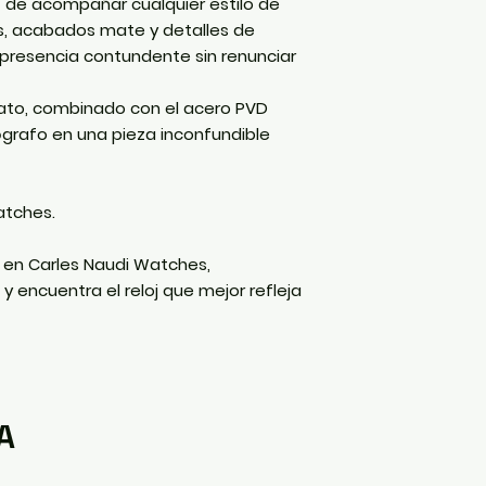
z de acompañar cualquier estilo de
s, acabados mate y detalles de
a presencia contundente sin renunciar
etato, combinado con el acero PVD
ógrafo en una pieza inconfundible
atches.
n en
Carles Naudi Watches
,
, y encuentra el reloj que mejor refleja
A