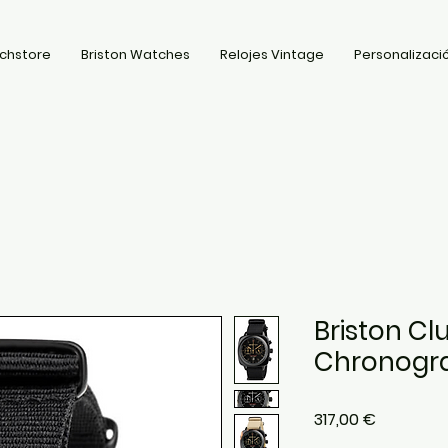
chstore
Briston Watches
Relojes Vintage
Personalizació
Briston C
Chronogr
Precio
317,00 €