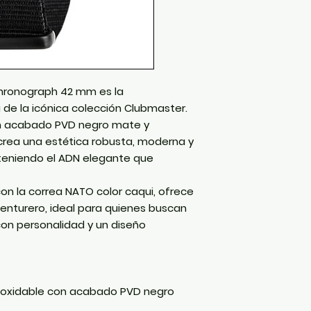
Dos subesferas:
Contador de
Indicador de
Agujas con inse
Cristal mineral
vintage.
Chronograph 42 mm
es la
Correa
NATO exc
 de la icónica colección Clubmaster.
de
280 mm.
n acabado PVD negro mate y
Hebilla de ace
rea una estética robusta, moderna y
teniendo el ADN elegante que
on la correa NATO color caqui, ofrece
venturero, ideal para quienes buscan
 con personalidad y un diseño
noxidable con acabado
PVD negro