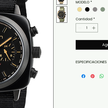
MODELO
*
Cantidad
*
Agr
ESPECIFICACIONES
Caja de
42 mm
acabado
PVD n
Inserto de
aceta
distintivo de Bri
Esfera negra ma
Movimiento de 
Función cronógra
Ventana de fec