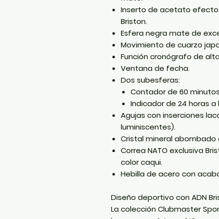
Inserto de
acetato efecto
Briston.
Esfera negra mate de excel
Movimiento de cuarzo jap
Función cronógrafo de alta
Ventana de fecha.
Dos subesferas:
Contador de
60 minuto
Indicador de
24 horas
a 
Agujas con inserciones la
luminiscentes).
Cristal mineral abombado c
Correa
NATO exclusiva Bris
color caqui.
Hebilla de acero con aca
Diseño deportivo con ADN Bri
La colección
Clubmaster Spor