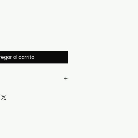
egar al carrito
en acero inoxidable con
egro mate
.
to efecto carey mate
, sello
ston.
te de excelente legibilidad.
cuarzo japonés
Miyota OS21
.
fo de alta precisión.
ha.