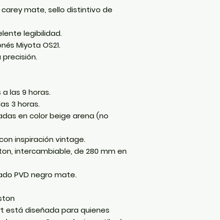
 carey mate
, sello distintivo de
ente legibilidad.
onés
Miyota OS21
.
 precisión.
s
a las 9 horas.
las 3 horas.
cadas en color
beige arena
(no
on inspiración vintage.
ton
, intercambiable, de
280 mm
en
bado
PVD negro mate
.
ston
t
está diseñada para quienes