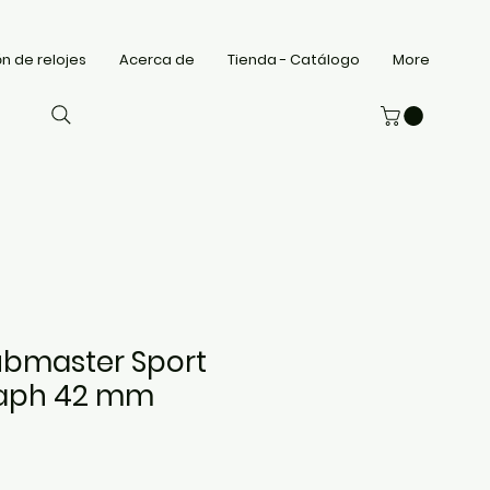
n de relojes
Acerca de
Tienda - Catálogo
More
lubmaster Sport
aph 42 mm