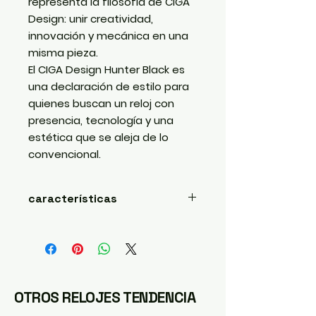
representa la filosofía de CIGA
Design: unir creatividad,
innovación y mecánica en una
misma pieza.
El CIGA Design Hunter Black es
una declaración de estilo para
quienes buscan un reloj con
presencia, tecnología y una
estética que se aleja de lo
convencional.
características
Movimiento mecánico
automático
Diseño contemporáneo de
inspiración industrial
Acabado negro integral (Total
OTROS RELOJES TENDENCIA
Black)
Cristal de zafiro resistente a