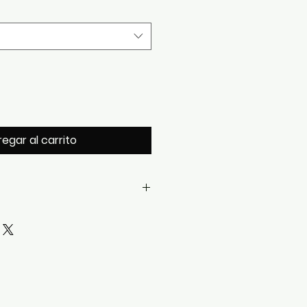
egar al carrito
mecánica de
horas errantes
r)
.
tico
cd08
.
japonesa de la serie
Miyota
íes
.
ck
con absorción del
99,4 % de