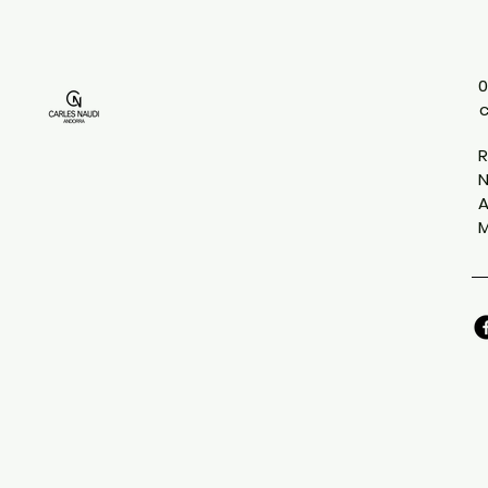
0
R
N
A
M