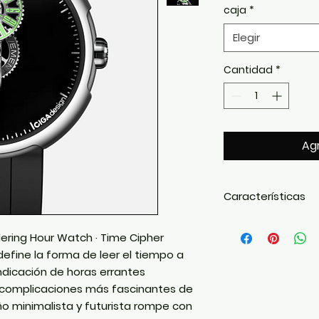
caja
*
Elegir
Cantidad
*
Agr
Características
ring Hour Watch · Time Cipher
Complicación 
(Wandering Hou
efine la forma de leer el tiempo a
Calibre automá
ndicación de
horas errantes
Base mecánica 
s complicaciones más fascinantes de
9000
con
24 rub
eño minimalista y futurista rompe con
Esfera
Super Bla