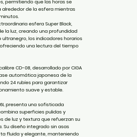
s, permitiendo que las horas se
la luz
.
 alrededor de la esfera mientras
Caja de acero i
 minutos.
pulidos y satina
Diseño integrado
extraordinaria esfera
Super Black
,
Perfil delgado 
e la luz
, creando una profundidad
Disco horario y
o ultranegro, los indicadores horarios
LumiNova
.
 ofreciendo una lectura del tiempo
Cristal de zafir
 calibre
CD-08
, desarrollado por CIGA
base automática japonesa de la
rando
24 rubíes
para garantizar
ncionamiento suave y estable.
16L
presenta una sofisticada
ombina superficies pulidas y
s de luz y textura que refuerzan su
 Su diseño integrado sin asas
eta fluida y elegante, manteniendo