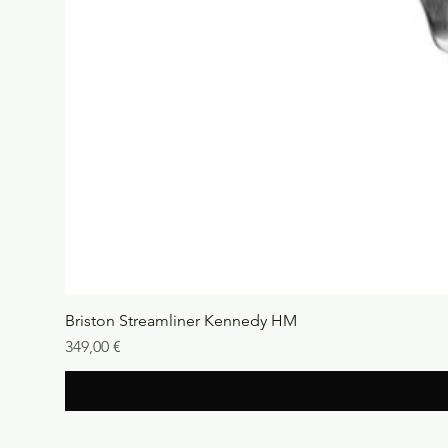
Briston Streamliner Kennedy HM
Precio
349,00 €