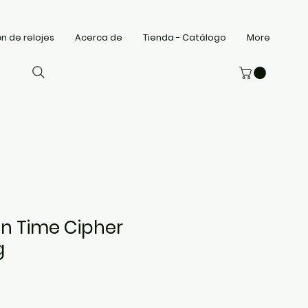
n de relojes
Acerca de
Tienda - Catálogo
More
gn Time Cipher
g