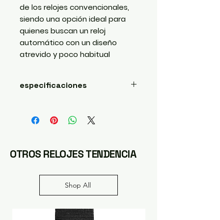
de los relojes convencionales,
siendo una opción ideal para
quienes buscan un reloj
automático con un diseño
atrevido y poco habitual
especificaciones
Marca: Constantin Weisz
Modelo: X-ISM Skeleton
Referencia: 24A1003CW
Movimiento: Mecánico
automático
OTROS RELOJES TENDENCIA
Esfera: Skeleton
(esqueletizada)
Caja: Acero inoxidable
Shop All
Color: Gris antracita
Cristal: Mineral endurecido
Correa: Cuero negro
Hebilla firmada