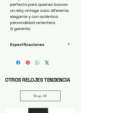
perfecta para quienes buscan
un reloj vintage suizo diferente,
elegante y con auténtica
personalidad setentera.
Si garantia
Especificaciones
Características
* Marca: CYMA
* Modelo: Navystar
* Referencia: 6702056
* Movimiento: Automático suizo
OTROS RELOJES TENDENCIA
* Funciones: Horas, minutos,
segundos, day-date
* Caja: Acero inoxidable
Shop All
* Brazalete: Acero integrado
* Esfera: Texturizada gris plata
* Estado: Muy buen estado
vintage