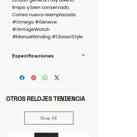
limpio y bien conservado.
Correa nueva reemplazada.
#Omega #Geneve
#VintageWatch
#ManualWinding #ClassicStyle
Especificaciones
Movimiento: Cuerda manual
Material: Acero inoxidable
chapado en oro
Color: Dorado
Tamaño: Ajuste libre de muñeca
OTROS RELOJES TENDENCIA
Accesorios: Hebilla original
Shop All