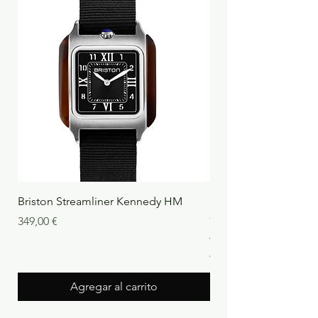
Briston Streamliner Kennedy HM
Briston Streamliner 
Chronograph Alpine Hu
Precio
349,00 €
Jungle
Precio
439,00 €
Agregar al carrito