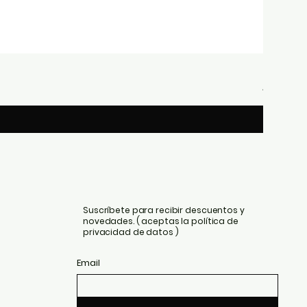
Briston 
Precio
439,00 €
Suscríbete para recibir descuentos y
novedades. ( aceptas la política de
privacidad de datos )
Email