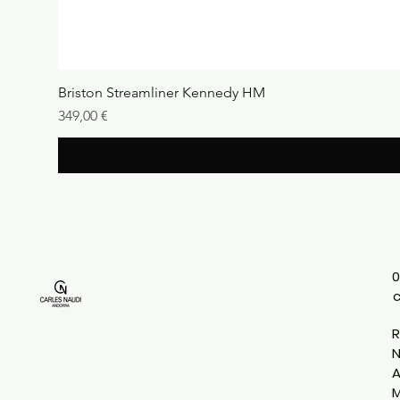
Briston Streamliner Kennedy HM
Precio
349,00 €
0
R
N
A
M