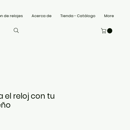
n de relojes
Acerca de
Tienda - Catálogo
More
 el reloj con tu
eño