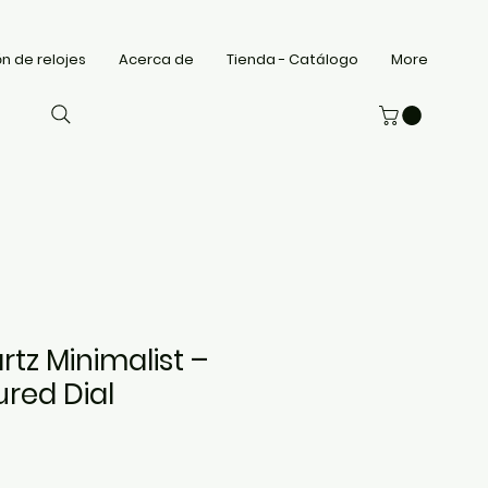
n de relojes
Acerca de
Tienda - Catálogo
More
rtz Minimalist –
ured Dial