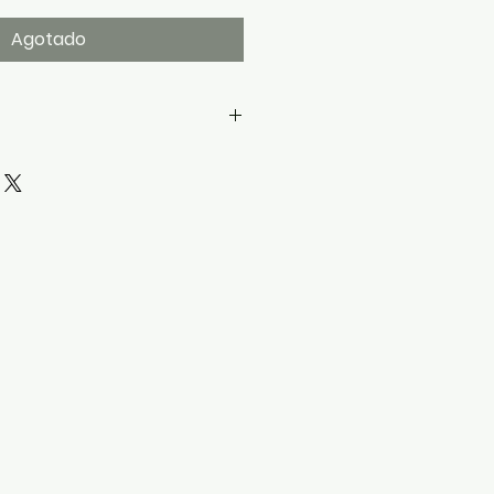
Agotado
tz japonés
 y minutos
no oro
 texturizada
r camel
ch minimalista