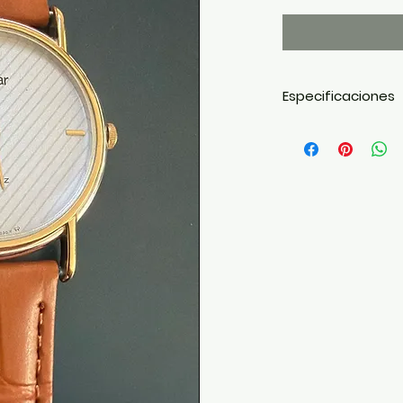
Especificaciones
Marca: Pulsar
* Movimiento: Quar
* Funciones: Horas
* Caja: Acabado to
* Esfera: Plateada
* Correa: Piel colo
* Cristal: Mineral
* Estilo: Dress wat