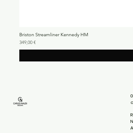
Briston Streamliner Kennedy HM
Precio
349,00 €
0
R
N
A