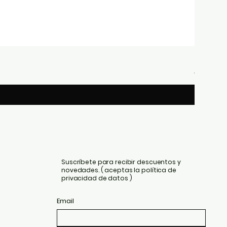
Briston 
Precio
439,00 €
Suscríbete para recibir descuentos y
novedades. ( aceptas la política de
privacidad de datos )
Email