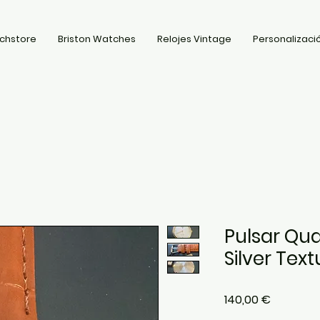
chstore
Briston Watches
Relojes Vintage
Personalizació
Pulsar Qua
Silver Text
Precio
140,00 €