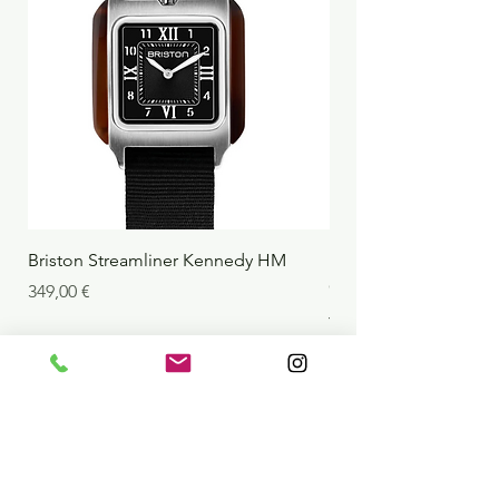
Briston Streamliner Kennedy HM
Briston Streamliner 
Chronograph Alpine Hu
Precio
349,00 €
Jungle
Precio
439,00 €
Agregar al carrito