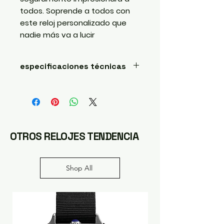
todos. Soprende a todos con
este reloj personalizado que
nadie más va a lucir
especificaciones técnicas
Mecanismo automático de 24
joyas, Este movimiento ofrece un
funcionamiento suave y preciso.
NH35, 28.600 vibraciones por hora,
41 horas de carga. Submergible.
OTROS RELOJES TENDENCIA
Cristal de zafiro. Tapa posterior
de cristal para poder contemplar
el mecanismo automatico
Shop All