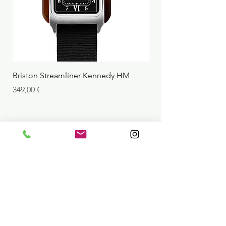
Briston Streamliner Kennedy HM
Briston Streamliner 
Chronograph Alpine Hu
Precio
349,00 €
Jungle
Precio
439,00 €
Agregar al carrito