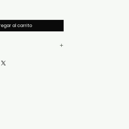
egar al carrito
 de 1940
ánico de cuerda manual
, minutos y pequeño
al original con pátina natural
ase (caja escalonada)