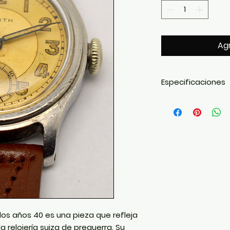
Agr
Especificaciones
Marca:
Zenith
Periodo:
Década
Movimiento:
Mec
Funciones:
Horas
segundero
Esfera:
Sector di
Caja:
Stepped c
Cristal:
Plexiglás
Correa:
Cuero
Género:
Unisex
Origen:
Suiza
 los años 40 es una pieza que refleja
la relojería suiza de preguerra. Su