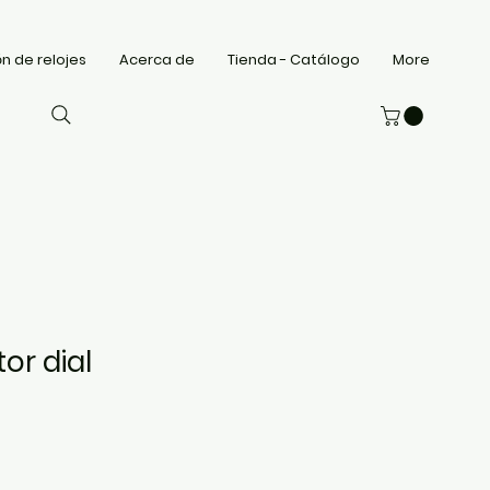
n de relojes
Acerca de
Tienda - Catálogo
More
or dial