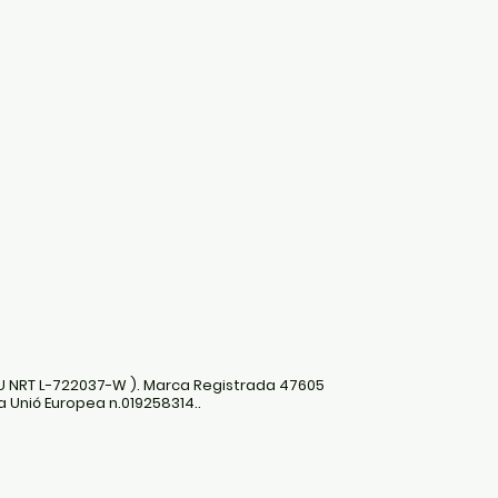
U NRT L-722037-W ). Marca Registrada 47605
a Unió Europea n.019258314..