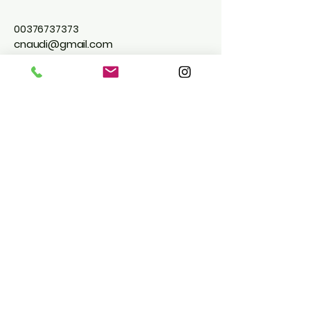
00376737373
cnaudi@gmail.com
RELLOTGES CARLES NAUDI SLU Av. de Sant
Antoni, 32, AD400 La Massana, Andorra
Política de Privacidad
Declaración de Accesibilidad
Términos y Condiciones
Política de Reembolso
Política de Envío
Suscríbete para recibir descuentos y
novedades. ( aceptas la política de
privacidad de datos )