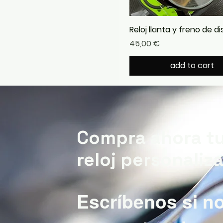
Reloj llanta y freno de d
Precio
45,00 €
add to cart
Compra ahora t
reloj personaliz
Escríbenos si n