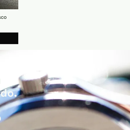
isco
u
ado.
o