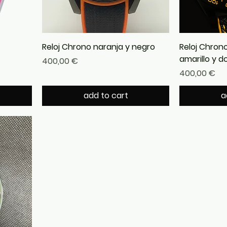
Reloj Chrono naranja y negro
Reloj Chrono
amarillo y d
Precio
400,00 €
Precio
400,00 €
add to cart
a