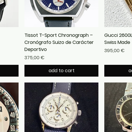
Tissot T-Sport Chronograph –
Gucci 2600L
Cronógrafo Suizo de Carácter
Swiss Made
Deportivo
Precio
395,00 €
Precio
375,00 €
add to cart
a