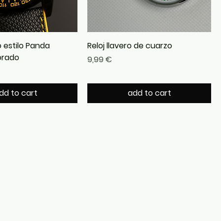
 estilo Panda
Reloj llavero de cuarzo
orado
Precio
9,99 €
dd to cart
add to cart