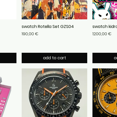
swatch Rotella Set GZS04
swatch kidro
Precio
Precio
190,00 €
1200,00 €
add to cart
a