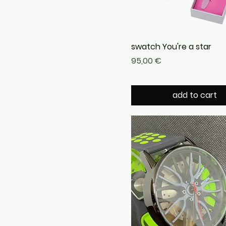
swatch You're a star
Precio
95,00 €
add to cart