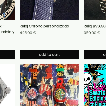
k –
Reloj Chrono personalizado
Reloj BVLGA
uminio y
Precio
Precio
425,00 €
950,00 €
add to cart
a