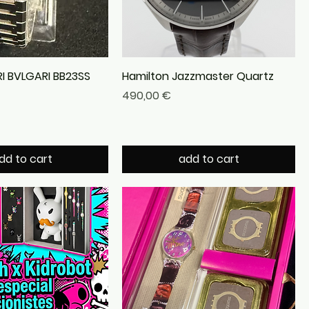
RI BVLGARI BB23SS
Hamilton Jazzmaster Quartz
Precio
490,00 €
dd to cart
add to cart