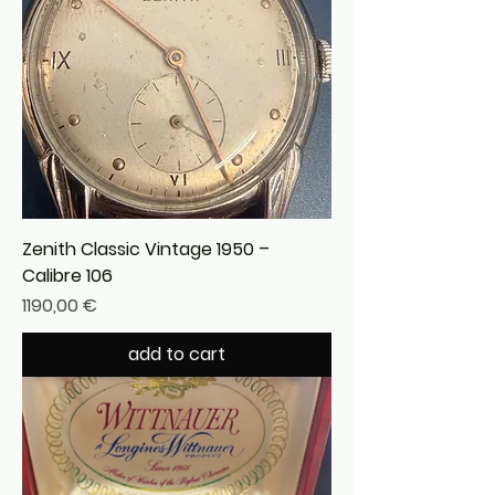
Zenith Classic Vintage 1950 –
Calibre 106
Precio
1190,00 €
add to cart