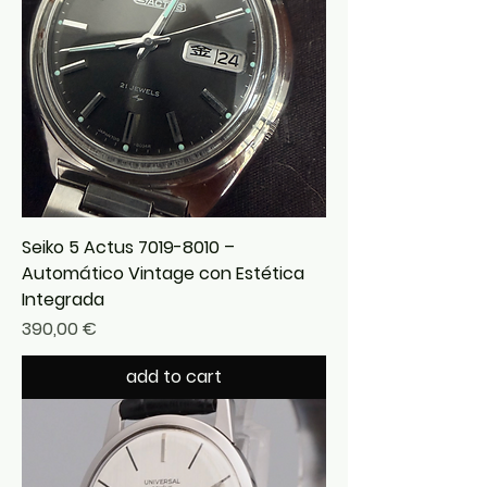
Seiko 5 Actus 7019-8010 –
Automático Vintage con Estética
Integrada
Precio
390,00 €
add to cart