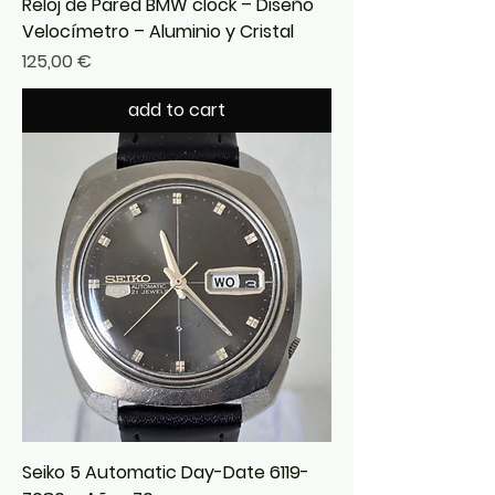
Reloj de Pared BMW clock – Diseño
Velocímetro – Aluminio y Cristal
Precio
125,00 €
add to cart
Seiko 5 Automatic Day-Date 6119-