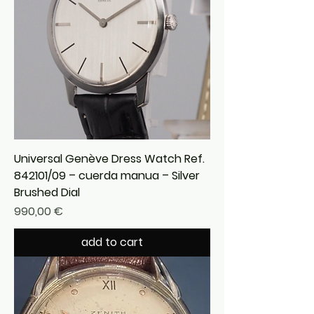
Universal Genève Dress Watch Ref.
842101/09 – cuerda manua – Silver
Brushed Dial
Precio
990,00 €
add to cart