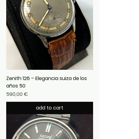
Zenith 126 – Elegancia suiza de los
años 50
Precio
590,00 €
add to cart