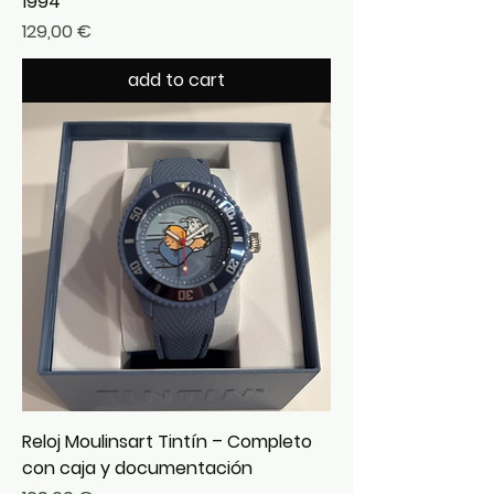
1994
Precio
129,00 €
add to cart
Reloj Moulinsart Tintín – Completo
con caja y documentación