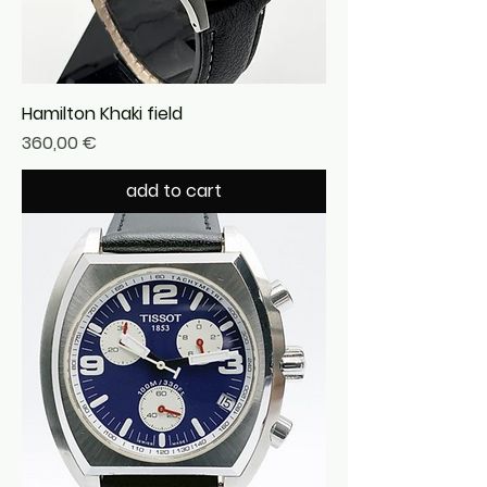
Hamilton Khaki field
Precio
360,00 €
add to cart