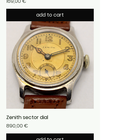
Precio
169,00 €
add to cart
Zenith sector dial
Precio
890,00 €
add to cart