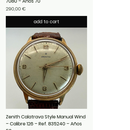
7080 – Años 70
Precio
290,00 €
add to cart
Zenith Calatrava Style Manual Wind
– Calibre 126 – Ref. 835240 – Años