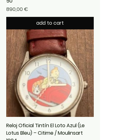
50
Precio
890,00 €
add to cart
Reloj Oficial Tintín El Loto Azul (Le
Lotus Bleu) – Citime / Moulinsart