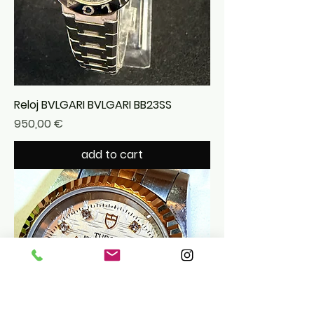
Reloj BVLGARI BVLGARI BB23SS
Precio
950,00 €
add to cart