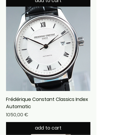
add to cart
Frédérique Constant Classics Index
Automatic
Precio
1050,00 €
add to cart