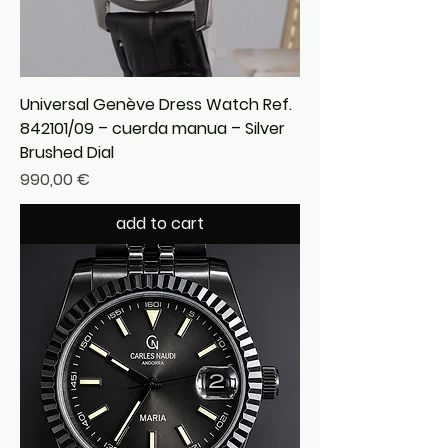
Universal Genève Dress Watch Ref.
842101/09 – cuerda manua – Silver
Brushed Dial
Precio
990,00 €
add to cart