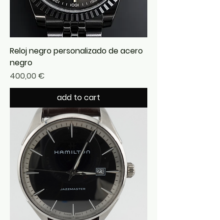
Reloj negro personalizado de acero
negro
Precio
400,00 €
add to cart