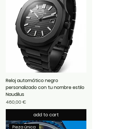
Reloj automático negro
personalizado con tu nombre estilo
Naudilus
Precio
460,00 €
add to cart
Pieza única