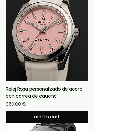
Reloj Rosa personalizado de acero
con correa de caucho
Precio
350,00 €
add to cart