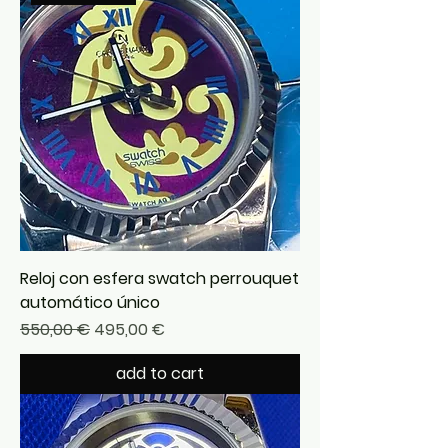
Reloj con esfera swatch perrouquet
automático único
Precio
Precio de oferta
550,00 €
495,00 €
add to cart