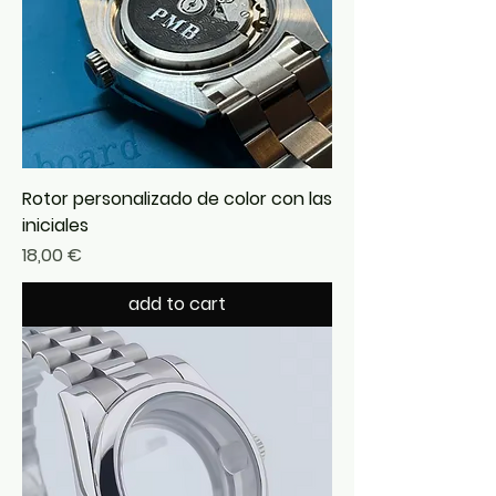
Rotor personalizado de color con las
iniciales
Precio
18,00 €
add to cart