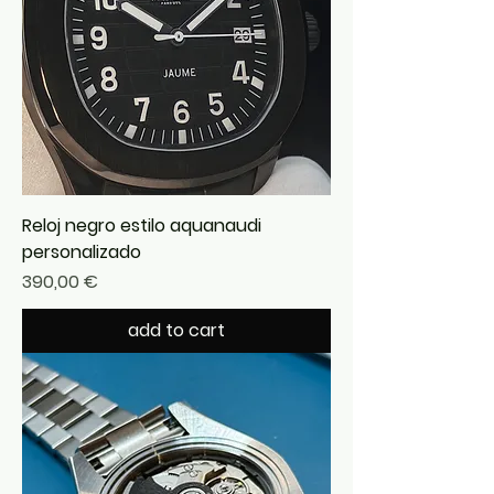
Reloj negro estilo aquanaudi
personalizado
Precio
390,00 €
add to cart