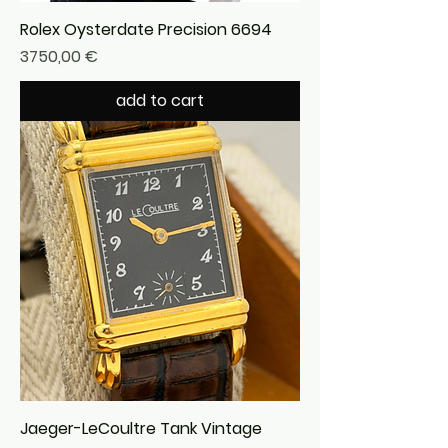
Rolex Oysterdate Precision 6694
Precio
3750,00 €
add to cart
Jaeger-LeCoultre Tank Vintage