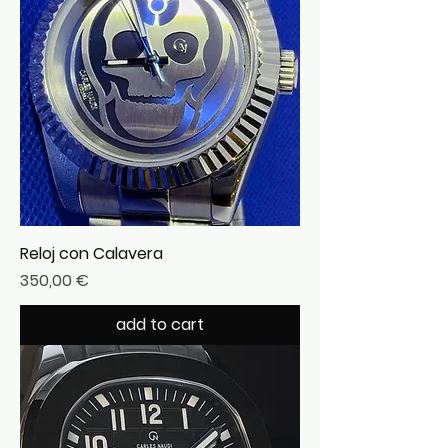
Reloj con Calavera
Precio
350,00 €
add to cart