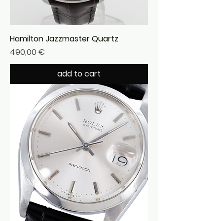
Hamilton Jazzmaster Quartz
Precio
490,00 €
add to cart