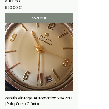
Años 60
Precio
890,00 €
sold out
Zenith Vintage Automático 2542PC
| Reloj Suizo Clásico