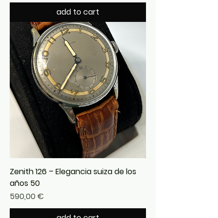
add to cart
Zenith 126 – Elegancia suiza de los
años 50
Precio
590,00 €
add to cart