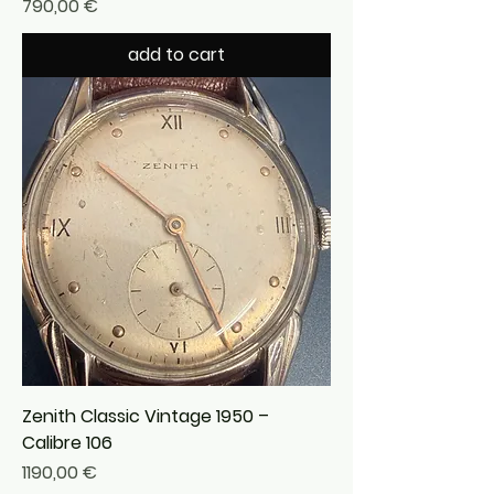
Precio
790,00 €
add to cart
Zenith Classic Vintage 1950 –
Calibre 106
Precio
1190,00 €