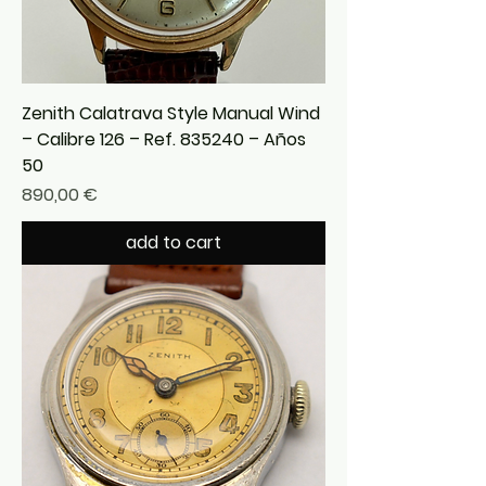
Zenith Calatrava Style Manual Wind
– Calibre 126 – Ref. 835240 – Años
50
Precio
890,00 €
add to cart