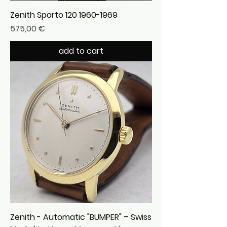
Zenith Sporto 120 1960-1969
Precio
575,00 €
add to cart
Zenith - Automatic "BUMPER" – Swiss