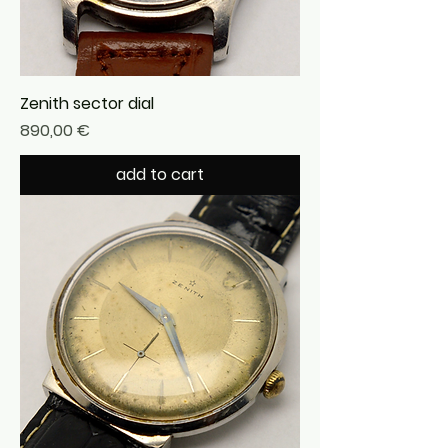
Zenith sector dial
Precio
890,00 €
add to cart