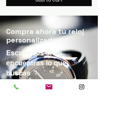
Compra ahora tu reloj
personalizado.
Escríbenos si no
encuentras lo que
buscas
Ofertas especiales
Shop All