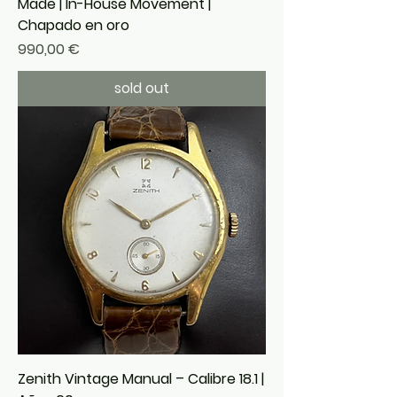
Made | In-House Movement |
Chapado en oro
Precio
990,00 €
sold out
Zenith Vintage Manual – Calibre 18.1 |